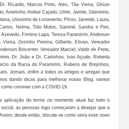
. Ricardo, Marcos Pinto, Alex, Tõe Vieira, Gilson
, Amelinho, Anibal Cajado, Uirlei, Jamile, Gileninho,
ntana, Ulissinho de Livramento, Plinio, Janeide, Laura,
Carlos, Nelma, Tião Motos, Salomé, Sandra e Peri,
ro Azevedo, Firmino Lapa, Tereza Paramirim, Anderson
 Vieira, Zezinho Pereira, Gilberto, Elivan, Vereador
nderson Biocenter, Vereador Marciel, Valdir de Preto,
irim, Dr. João e Dr. Carlinhos, Ivan Açude, Roberta
orcio da Bacia do Paramirim, Rubens de Brejinhos,
ues, Jornais, enfim a todos os amigos e amigas que
nos dando dicas para melhorar nosso Blog, vamos
re como conviver com a COVID-19.
a aplicação do termo no momento atual faz todo o
 social, as pessoas logo começaram a desejar que a
 Assim, desde então, discute-se como seria esse novo