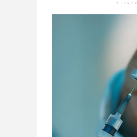
BY
BLOG JO