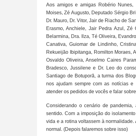
Aos amigos e amigas Robério Nunes, Dr
Moises, Zé Augusto, Deputado Sérgio Brito
Dr. Mauro, Dr. Vitor, Jair de Riacho de Sa
Erasmo, Anchiele, Jair Pedra Azul, Zé 
Belarmina, Dra. Ilza, Té Oliveira, Evand
Canativa, Guiomar de Lindinho, Cristina
Rekueijão Ibipitanga, Romilton Moraes, A
Osvaldo Oliveira, Anselmo Caires Param
Bradesco, Jussilene e Dr. Leo do cons
Santiago de Botuporã, a turma dos Blog
nos ajudam sempre com as notícias e 
atender os pedidos de vocês e falar sob
Considerando o cenário de pandemia, 
sentido. Com a imposição do isolamento
vida e a rotina voltassem à normalidade.
normal. (Depois falaremos sobre isso)