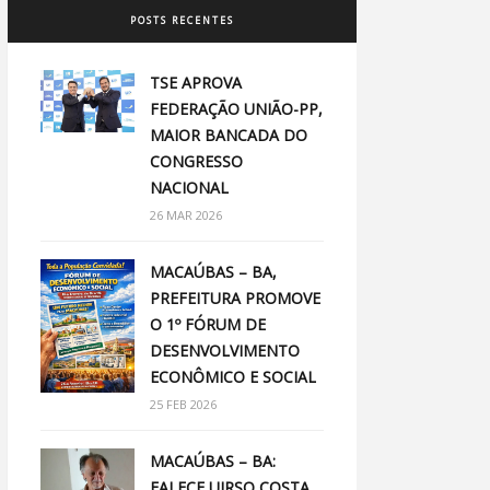
POSTS RECENTES
TSE APROVA
FEDERAÇÃO UNIÃO-PP,
MAIOR BANCADA DO
CONGRESSO
NACIONAL
26 MAR 2026
MACAÚBAS – BA,
PREFEITURA PROMOVE
O 1º FÓRUM DE
DESENVOLVIMENTO
ECONÔMICO E SOCIAL
25 FEB 2026
MACAÚBAS – BA:
FALECE UIRSO COSTA