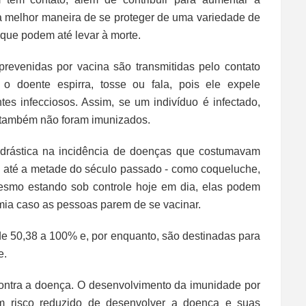
a melhor maneira de se proteger de uma variedade de
que podem até levar à morte.
evenidas por vacina são transmitidas pelo contato
 doente espirra, tosse ou fala, pois ele expele
es infecciosos. Assim, se um indivíduo é infectado,
e também não foram imunizados.
drástica na incidência de doenças que costumavam
s até a metade do século passado - como coqueluche,
mesmo estando sob controle hoje em dia, elas podem
mia caso as pessoas parem de se vacinar.
e 50,38 a 100% e, por enquanto, são destinadas para
e.
contra a doença. O desenvolvimento da imunidade por
m risco reduzido de desenvolver a doença e suas