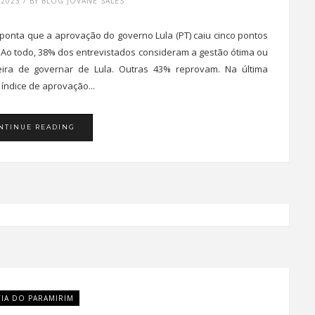
2023 / BY BLOG JOVANE SALES
aponta que a aprovação do governo Lula (PT) caiu cinco pontos
 Ao todo, 38% dos entrevistados consideram a gestão ótima ou
ra de governar de Lula. Outras 43% reprovam. Na última
índice de aprovação...
NTINUE READING
CIA DO PARAMIRIM