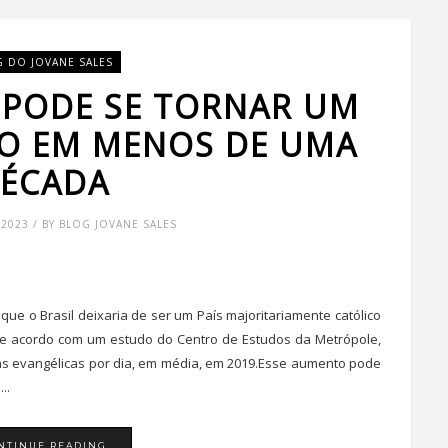
G DO JOVANE SALES
: PODE SE TORNAR UM
CO EM MENOS DE UMA
ÉCADA
2023 / BY BLOG JOVANE SALES
que o Brasil deixaria de ser um País majoritariamente católico
De acordo com um estudo do Centro de Estudos da Metrópole,
jas evangélicas por dia, em média, em 2019.Esse aumento pode
..
NTINUE READING