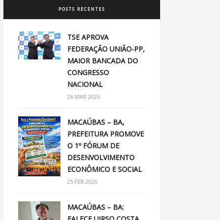
POSTS RECENTES
TSE APROVA
FEDERAÇÃO UNIÃO-PP,
MAIOR BANCADA DO
CONGRESSO
NACIONAL
26 MAR 2026
MACAÚBAS – BA,
PREFEITURA PROMOVE
O 1º FÓRUM DE
DESENVOLVIMENTO
ECONÔMICO E SOCIAL
25 FEB 2026
MACAÚBAS – BA:
FALECE UIRSO COSTA