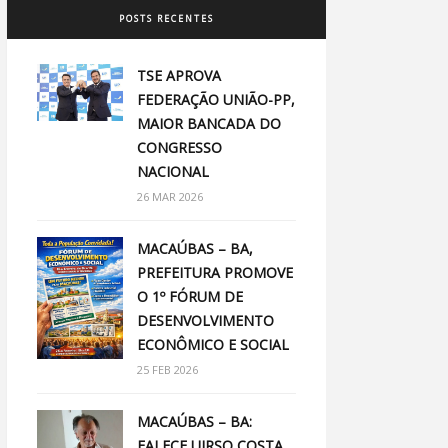
POSTS RECENTES
TSE APROVA
FEDERAÇÃO UNIÃO-PP,
MAIOR BANCADA DO
CONGRESSO
NACIONAL
26 MAR 2026
MACAÚBAS – BA,
PREFEITURA PROMOVE
O 1º FÓRUM DE
DESENVOLVIMENTO
ECONÔMICO E SOCIAL
25 FEB 2026
MACAÚBAS – BA:
FALECE UIRSO COSTA