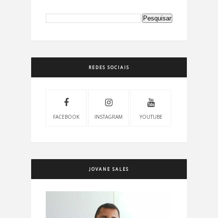
o
A
i
o
p
n
k
p
k
REDES SOCIAIS
FACEBOOK
INSTAGRAM
YOUTUBE
JOVANE SALES