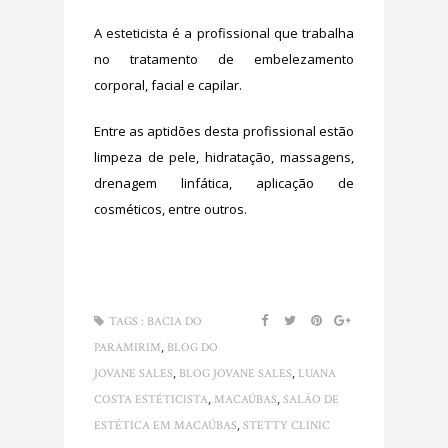
A esteticista é a profissional que trabalha
no tratamento de embelezamento
corporal, facial e capilar.
Entre as aptidões desta profissional estão
limpeza de pele, hidratação, massagens,
drenagem linfática, aplicação de
cosméticos, entre outros.
TAGS :
BACIA DO
,
PARAMIRIM
BLOG DO
,
,
JOVANE SALES
BLOG JOVANE SALES
LUANA
,
,
COSTA ESTÉTICISTA
MACAÚBAS
SALÃO DE
,
ESTÉTICA EM MACAÚBAS
STETTY CLINIC