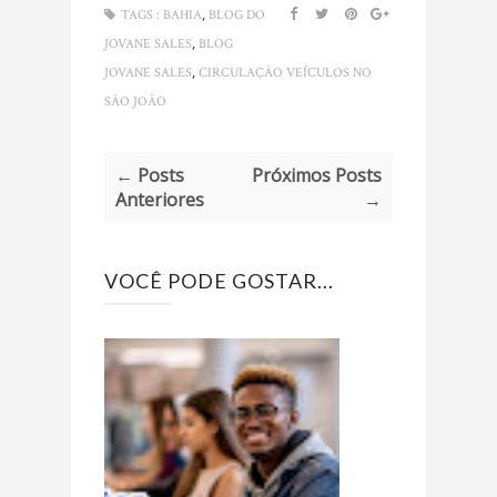
,
TAGS :
BAHIA
BLOG DO
,
JOVANE SALES
BLOG
,
JOVANE SALES
CIRCULAÇÃO VEÍCULOS NO
SÃO JOÃO
← Posts
Próximos Posts
Anteriores
→
VOCÊ PODE GOSTAR...