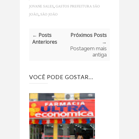
,
JOVANE SALES
GASTOS PREFEITURA SÃO
,
JOÃO
SÃO JOÃO
← Posts
Próximos Posts
Anteriores
→
Postagem mais
antiga
VOCÊ PODE GOSTAR...