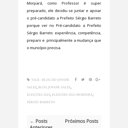
Morpará, como Professor é super
preparado, ele decidiu se juntar e apoiar
o pré-candidato a Prefeito Sérgio Barreto
porque ver no Pré-candidato a Prefeito
Sérgio Barreto experiência, competência,
preparo e principalmente a mudança que
o município precisa.
TAGS :
BLOG DO JOVANE
,
,
SALES
BLOG JOVANE SALES
,
,
ELEIÇÕES 2024
ELEIÇÕES 2024 MORPARÁ
SÉRGIO BARRETO
← Posts
Próximos Posts
Anteriores
→