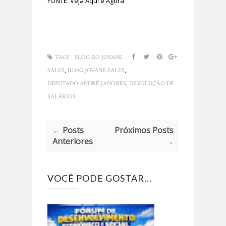
FONTE: Veja Aqui e Agora
TAGS :
BLOG DO JOVANE
,
,
SALES
BLOG JOVANE SALES
,
DEPUTADO ANDRÉ JANONES
DEVOLUÇÃO DE
SALÁRIOS
← Posts
Próximos Posts
Anteriores
→
VOCÊ PODE GOSTAR...