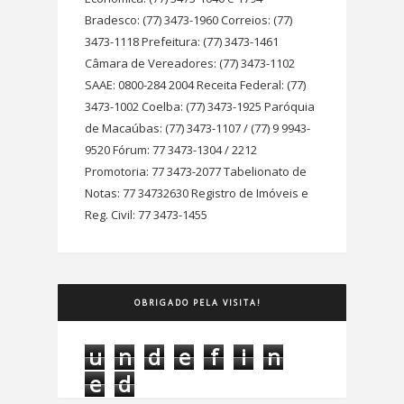
Bradesco: (77) 3473-1960 Correios: (77)
3473-1118 Prefeitura: (77) 3473-1461
Câmara de Vereadores: (77) 3473-1102
SAAE: 0800-284 2004 Receita Federal: (77)
3473-1002 Coelba: (77) 3473-1925 Paróquia
de Macaúbas: (77) 3473-1107 / (77) 9 9943-
9520 Fórum: 77 3473-1304 / 2212
Promotoria: 77 3473-2077 Tabelionato de
Notas: 77 34732630 Registro de Imóveis e
Reg. Civil: 77 3473-1455
OBRIGADO PELA VISITA!
u
n
d
e
f
i
n
e
d