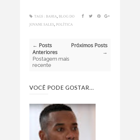
,
TAGS :
BAHIA
BLOG DO
,
JOVANE SALES
POLÍTICA
← Posts
Próximos Posts
Anteriores
→
Postagem mais
recente
VOCÊ PODE GOSTAR...