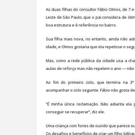
As duas filhas do consultor Fábio Olmos, de 7 e
Leste de São Paulo, que o pai considera de óti
boa estrutura e é referência no bairro.
Sua filha mais nova, no entanto, ainda não adq
idade, e Olmos gostaria que ela repetisse o se
Mas, como a rede pública da cidade usa a c
aulas de reforço mas não repetem o ano — não e
Ao fim do primeiro ciclo, que termina na 3ª
acompanhar o ciclo seguinte. Fábio não gosta d
“É minha única reclamação. Não adianta ela 
conseguir se recuperar”, diz ele.
Uma criança com fones de ouvido que parece ouv
Os desafios e benefícios de criar um filho bilí