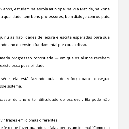
 9 anos, estudam na escola municipal na Vila Matilde, na Zona
ma qualidade: tem bons professores, bom diálogo com os pais,
uiriu as habilidades de leitura e escrita esperadas para sua
gundo ano do ensino fundamental por causa disso.
hamada progressão continuada — em que os alunos recebem
xiste essa possibilidade.
 série, ela está fazendo aulas de reforço para conseguir
esse sistema.
passar de ano e ter dificuldade de escrever. Ela pode não
ir frases em idiomas diferentes.
ngue (e o que fazer quando se fala apenas um idioma)
“Como ela