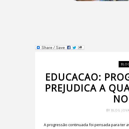
BLO
EDUCACAO: PRO
PREJUDICA A QU
NO
BY
BLOG JOV
A progressão continuada foi pensada para ter a