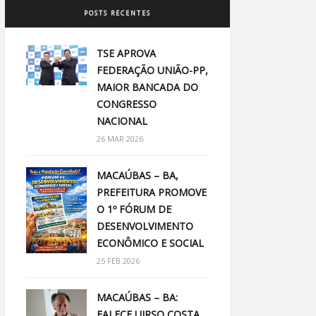
POSTS RECENTES
TSE APROVA
FEDERAÇÃO UNIÃO-PP,
MAIOR BANCADA DO
CONGRESSO
NACIONAL
26 MAR 2026
MACAÚBAS – BA,
PREFEITURA PROMOVE
O 1º FÓRUM DE
DESENVOLVIMENTO
ECONÔMICO E SOCIAL
25 FEB 2026
MACAÚBAS – BA:
FALECE UIRSO COSTA