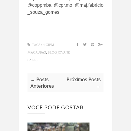
@coppmba
@cpr.mo
@maj.fabricio
_souza_gomes
TAGS :
4 CIPM
,
MACAUBAS
BLOG JOVANE
SALES
← Posts
Próximos Posts
Anteriores
→
VOCÊ PODE GOSTAR...