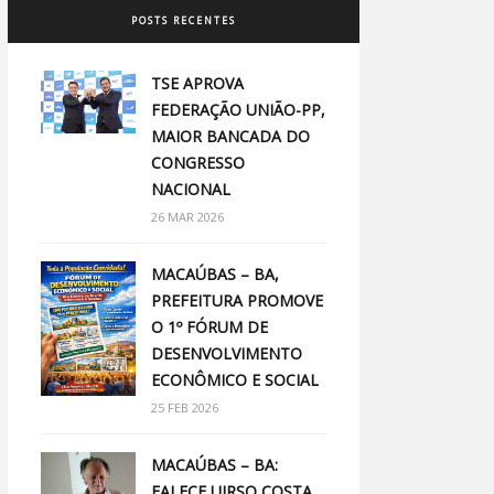
POSTS RECENTES
TSE APROVA
FEDERAÇÃO UNIÃO-PP,
MAIOR BANCADA DO
CONGRESSO
NACIONAL
26 MAR 2026
MACAÚBAS – BA,
PREFEITURA PROMOVE
O 1º FÓRUM DE
DESENVOLVIMENTO
ECONÔMICO E SOCIAL
25 FEB 2026
MACAÚBAS – BA:
FALECE UIRSO COSTA