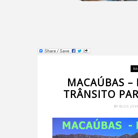
BA
MACAÚBAS –
TRÂNSITO PAR
BY
BLOG JOV