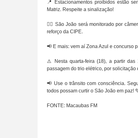
📍 Estacionamentos proibidos estão sen
Matriz. Respeite a sinalização!
👮‍♂️ São João será monitorado por câm
reforço da CIPE.
📢 E mais: vem aí Zona Azul e concurso pa
⚠️ Nesta quarta-feira (18), a partir da
passagem do trio elétrico, por solicitação 
📢 Use o trânsito com consciência. Seg
todos possam curtir o São João em paz! 
FONTE: Macaubas FM