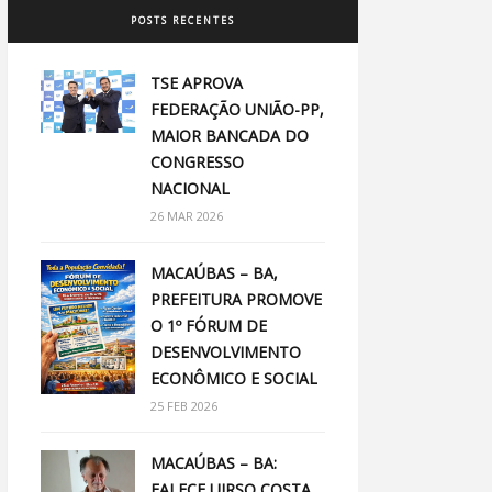
POSTS RECENTES
TSE APROVA
FEDERAÇÃO UNIÃO-PP,
MAIOR BANCADA DO
CONGRESSO
NACIONAL
26 MAR 2026
MACAÚBAS – BA,
PREFEITURA PROMOVE
O 1º FÓRUM DE
DESENVOLVIMENTO
ECONÔMICO E SOCIAL
25 FEB 2026
MACAÚBAS – BA:
FALECE UIRSO COSTA