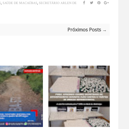
,
,
S
SAÚDE DE MACAÚBAS
SECRETÁRIO ARLEN DE
Próximos Posts →