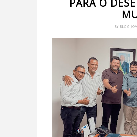
PARA O DES
MU
BY
BLOG JO