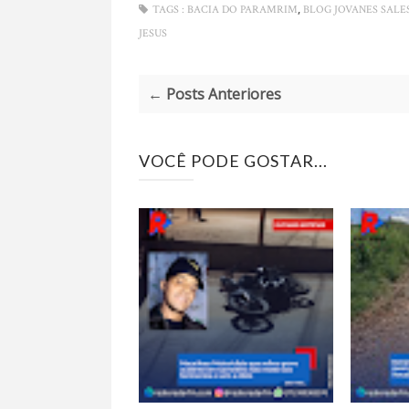
,
TAGS :
BACIA DO PARAMRIM
BLOG JOVANES SALE
JESUS
← Posts Anteriores
VOCÊ PODE GOSTAR...