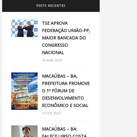
POSTS RECENTES
TSE APROVA
FEDERAÇÃO UNIÃO-PP,
MAIOR BANCADA DO
CONGRESSO
NACIONAL
26 MAR 2026
MACAÚBAS – BA,
PREFEITURA PROMOVE
O 1º FÓRUM DE
DESENVOLVIMENTO
ECONÔMICO E SOCIAL
25 FEB 2026
MACAÚBAS – BA:
FALECE UIRSO COSTA