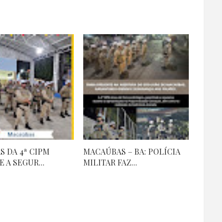
S DA 4ª CIPM
MACAÚBAS – BA: POLÍCIA
 A SEGUR...
MILITAR FAZ...