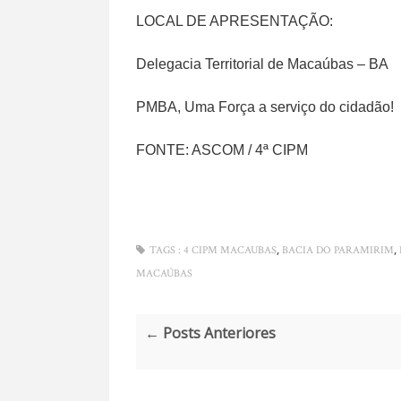
LOCAL DE APRESENTAÇÃO:
Delegacia Territorial de Macaúbas – BA
PMBA, Uma Força a serviço do cidadão!
FONTE: ASCOM / 4ª CIPM
,
,
TAGS :
4 CIPM MACAUBAS
BACIA DO PARAMIRIM
MACAÚBAS
← Posts Anteriores