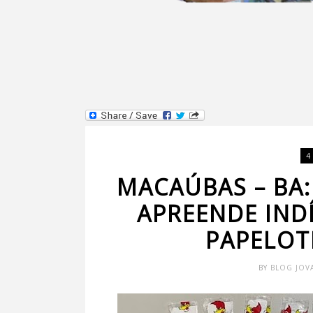
4
MACAÚBAS – BA: 
APREENDE IND
PAPELOT
BY
BLOG JOV