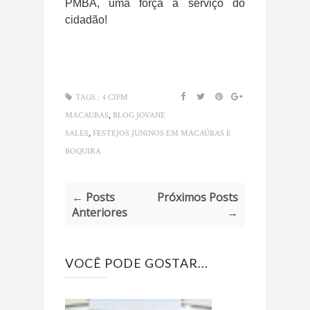
PMBA, uma força a serviço do
cidadão!
TAGS :
4 CIPM
,
MACAUBAS
BLOG JOVANE
,
SALES
FESTEJOS JUNINOS EM MACAÚBAS E
BOQUIRA
← Posts
Próximos Posts
Anteriores
→
VOCÊ PODE GOSTAR...