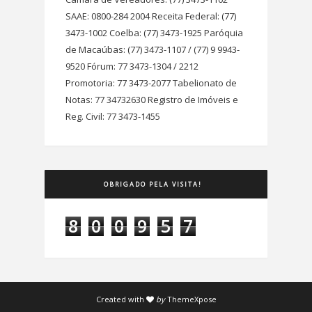
SAAE: 0800-284 2004 Receita Federal: (77)
3473-1002 Coelba: (77) 3473-1925 Paróquia
de Macaúbas: (77) 3473-1107 / (77) 9 9943-
9520 Fórum: 77 3473-1304 / 2212
Promotoria: 77 3473-2077 Tabelionato de
Notas: 77 34732630 Registro de Imóveis e
Reg. Civil: 77 3473-1455
OBRIGADO PELA VISITA!
8
0
0
9
5
7
Created with
by
ThemeXpose